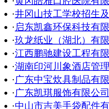
·
黄冈皓雅口腔医院有
·
井冈山技工学校招生
·
启东凯鑫环保科技有
·
玖龙纸业（湖北）有
·
江西鹏驰建设工程有
·
湖南印河川象酒店管
·
广东中宝炊具制品有
·
广东凯琪服饰有限公
·
中山市吉美手袋配件