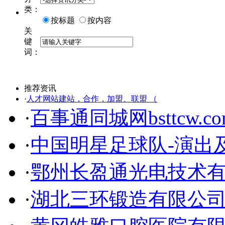
类：
按标题
按内容
关
键
词：
推荐资讯
·
人才网站建站，合作，加盟、联盟 （
·
百事通同城网bsttcw.co
·
中国明星足球队-演出
·
鄂州长盈通光电技术
·
湖北三环锻造有限公