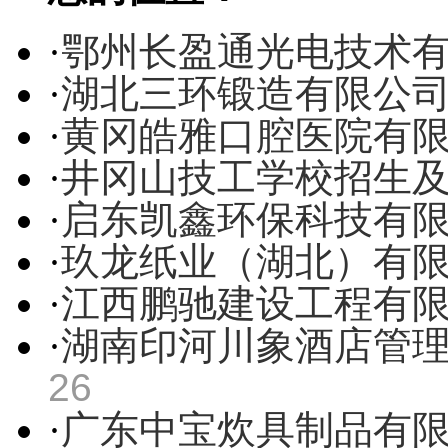
·
鄂州长盈通光电技术
·
湖北三环锻造有限公
·
黄冈皓雅口腔医院有
·
井冈山技工学校招生
·
启东凯鑫环保科技有
·
玖龙纸业（湖北）有
·
江西鹏驰建设工程有
·
湖南印河川象酒店管
26
·
广东中宝炊具制品有