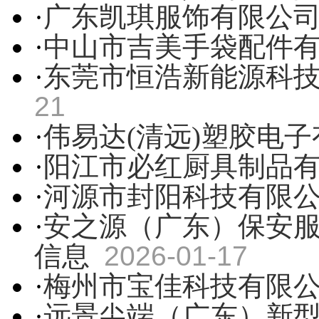
·
广东凯琪服饰有限公
·
中山市吉美手袋配件
·
东莞市恒浩新能源科
21
·
伟易达(清远)塑胶电
·
阳江市必红厨具制品
·
河源市封阳科技有限
·
安之源（广东）保安
信息
2026-01-17
·
梅州市宝佳科技有限
·
远景尖端（广东）新