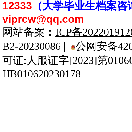
12333
（大学毕业生档案
咨
viprcw@qq.com
网站备案：
ICP备20220191
B2-20230086 |
公网安备4201
可证:人服证字[2023]第010
HB010620230178
929人才网
929招聘网
南方人才网
919人才网
939人才网
520人才
92
联合人才网
联合招聘网
888人才网
163人才网
163招聘网
985人才网
21
同城招聘网
毕业生求职网
域名抢注网
招聘人才网
中国直聘网
中国人才招聘网
中
直聘招聘网
人才网
武汉人才网
520人才网
28人才网
最新招聘信息
最