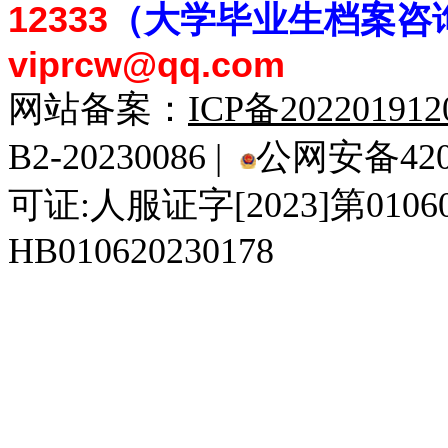
12333
（大学毕业生档案
咨
viprcw@qq.com
网站备案：
ICP备20220191
B2-20230086 |
公网安备4201
可证:人服证字[2023]第010
HB010620230178
929人才网
929招聘网
南方人才网
919人才网
939人才网
520人才
92
联合人才网
联合招聘网
888人才网
163人才网
163招聘网
985人才网
21
同城招聘网
毕业生求职网
域名抢注网
招聘人才网
中国直聘网
中国人才招聘网
中
直聘招聘网
人才网
武汉人才网
520人才网
28人才网
最新招聘信息
最